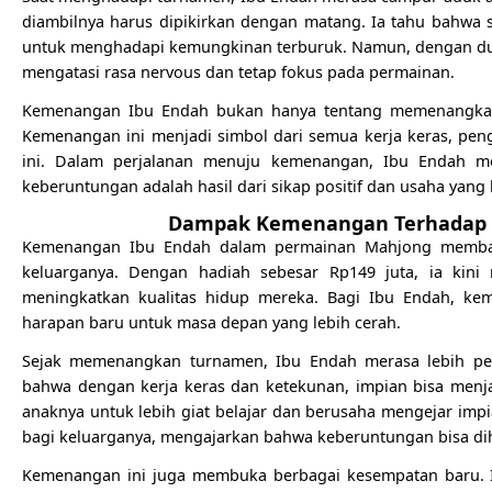
diambilnya harus dipikirkan dengan matang. Ia tahu bahwa s
untuk menghadapi kemungkinan terburuk. Namun, dengan duk
mengatasi rasa nervous dan tetap fokus pada permainan.
Kemenangan Ibu Endah bukan hanya tentang memenangkan ha
Kemenangan ini menjadi simbol dari semua kerja keras, pen
ini. Dalam perjalanan menuju kemenangan, Ibu Endah m
keberuntungan adalah hasil dari sikap positif dan usaha yang 
Dampak Kemenangan Terhadap K
Kemenangan Ibu Endah dalam permainan Mahjong membaw
keluarganya. Dengan hadiah sebesar Rp149 juta, ia kin
meningkatkan kualitas hidup mereka. Bagi Ibu Endah, ke
harapan baru untuk masa depan yang lebih cerah.
Sejak memenangkan turnamen, Ibu Endah merasa lebih per
bahwa dengan kerja keras dan ketekunan, impian bisa men
anaknya untuk lebih giat belajar dan berusaha mengejar im
bagi keluarganya, mengajarkan bahwa keberuntungan bisa diha
Kemenangan ini juga membuka berbagai kesempatan baru. 