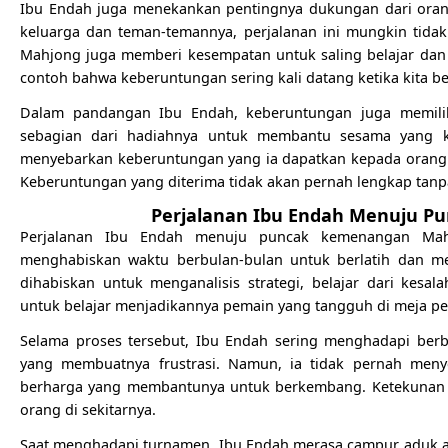
Ibu Endah juga menekankan pentingnya dukungan dari oran
keluarga dan teman-temannya, perjalanan ini mungkin tida
Mahjong juga memberi kesempatan untuk saling belajar da
contoh bahwa keberuntungan sering kali datang ketika kita be
Dalam pandangan Ibu Endah, keberuntungan juga memilik
sebagian dari hadiahnya untuk membantu sesama yang k
menyebarkan keberuntungan yang ia dapatkan kepada orang la
Keberuntungan yang diterima tidak akan pernah lengkap ta
Perjalanan Ibu Endah Menuju 
Perjalanan Ibu Endah menuju puncak kemenangan Mahj
menghabiskan waktu berbulan-bulan untuk berlatih dan m
dihabiskan untuk menganalisis strategi, belajar dari kesa
untuk belajar menjadikannya pemain yang tangguh di meja p
Selama proses tersebut, Ibu Endah sering menghadapi berb
yang membuatnya frustrasi. Namun, ia tidak pernah menyer
berharga yang membantunya untuk berkembang. Ketekunan d
orang di sekitarnya.
Saat menghadapi turnamen, Ibu Endah merasa campur aduk an