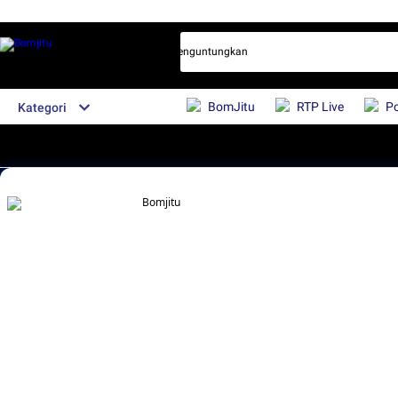
baik Dengan Bonus Terbesar Dan Menguntungkan
BomJitu
RTP Live
Po
Kategori