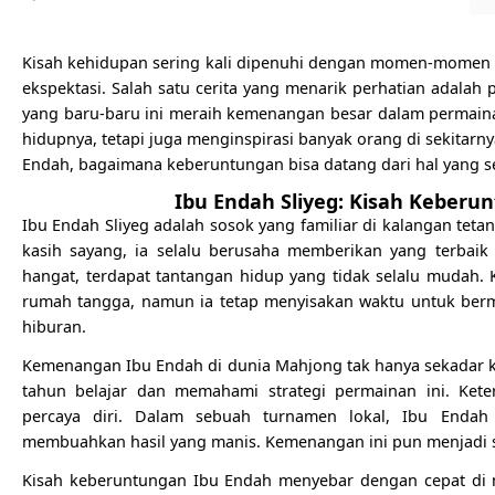
Kisah kehidupan sering kali dipenuhi dengan momen-momen t
ekspektasi. Salah satu cerita yang menarik perhatian adalah
yang baru-baru ini meraih kemenangan besar dalam permai
hidupnya, tetapi juga menginspirasi banyak orang di sekitarnya
Endah, bagaimana keberuntungan bisa datang dari hal yang s
Ibu Endah Sliyeg: Kisah Keberu
Ibu Endah Sliyeg adalah sosok yang familiar di kalangan tet
kasih sayang, ia selalu berusaha memberikan yang terbaik
hangat, terdapat tantangan hidup yang tidak selalu mudah.
rumah tangga, namun ia tetap menyisakan waktu untuk be
hiburan.
Kemenangan Ibu Endah di dunia Mahjong tak hanya sekadar k
tahun belajar dan memahami strategi permainan ini. Ke
percaya diri. Dalam sebuah turnamen lokal, Ibu Enda
membuahkan hasil yang manis. Kemenangan ini pun menjadi 
Kisah keberuntungan Ibu Endah menyebar dengan cepat di m